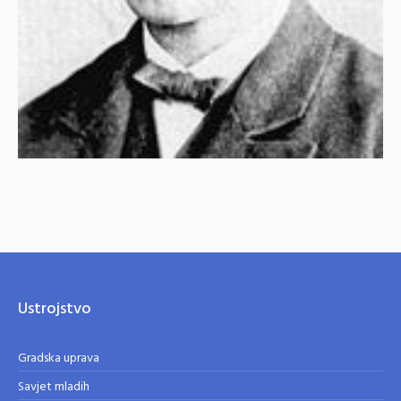
Ustrojstvo
Gradska uprava
Savjet mladih