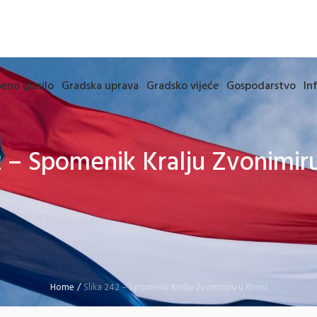
eno glasilo
Gradska uprava
Gradsko vijeće
Gospodarstvo
In
2 – Spomenik Kralju Zvonimir
Home
/
Slika 242 – Spomenik Kralju Zvonimiru u Kninu