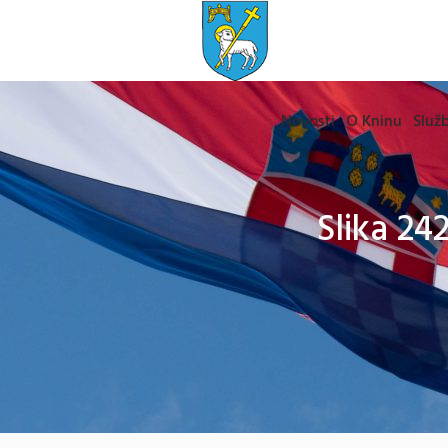
Novosti
O Kninu
Služb
Slika 24