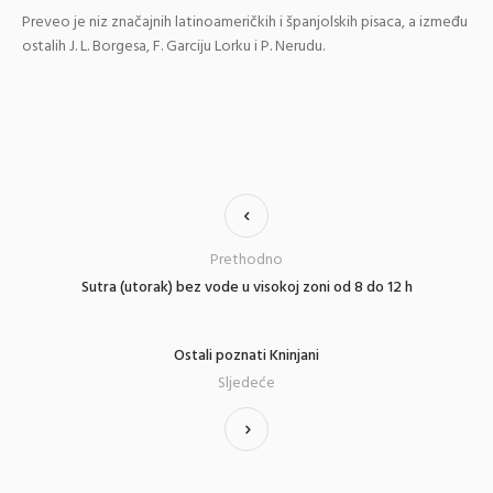
Preveo je niz značajnih latinoameričkih i španjolskih pisaca, a između
ostalih J. L. Borgesa, F. Garciju Lorku i P. Nerudu.
Prethodno
Sutra (utorak) bez vode u visokoj zoni od 8 do 12 h
Ostali poznati Kninjani
Sljedeće