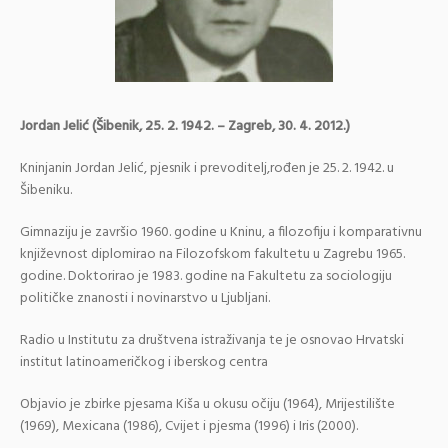
Jordan Jelić (Šibenik, 25. 2. 1942. – Zagreb, 30. 4. 2012.)
Kninjanin Jordan Jelić, pjesnik i prevoditelj,rođen je 25. 2. 1942. u
Šibeniku.
Gimnaziju je završio 1960. godine u Kninu, a filozofiju i komparativnu
književnost diplomirao na Filozofskom fakultetu u Zagrebu 1965.
godine. Doktorirao je 1983. godine na Fakultetu za sociologiju
političke znanosti i novinarstvo u Ljubljani.
Radio u Institutu za društvena istraživanja te je osnovao Hrvatski
institut latinoameričkog i iberskog centra
Objavio je zbirke pjesama Kiša u okusu očiju (1964), Mrijestilište
(1969), Mexicana (1986), Cvijet i pjesma (1996) i Iris (2000).