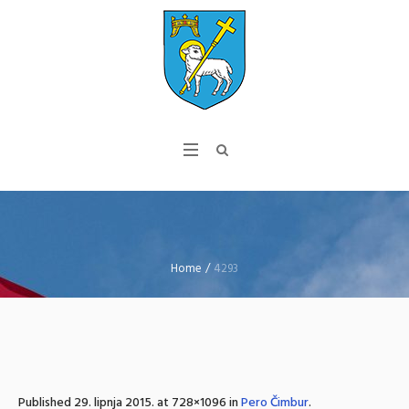
Home
/
4293
Published
29. lipnja 2015.
at 728×1096 in
Pero Čimbur
.