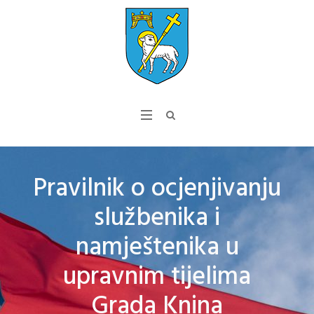
Pravilnik o ocjenjivanju
službenika i
namještenika u
upravnim tijelima
Grada Knina