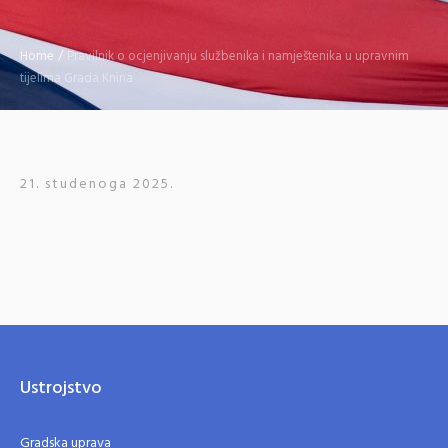
Home
/
Pravilnik o ocjenjivanju službenika i namještenika u upravnim
tijelima Grada Knina
21. studenoga 2025.
Ustrojstvo
Gradska uprava