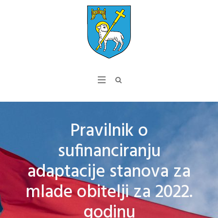
Pravilnik o
sufinanciranju
adaptacije stanova za
mlade obitelji za 2022.
godinu