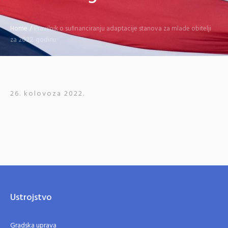
Home
/
Pravilnik o sufinanciranju adaptacije stanova za mlade obitelji
za 2022. godinu
26. kolovoza 2022.
Ustrojstvo
Gradska uprava