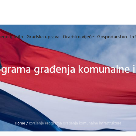
eno glasilo
Gradska uprava
Gradsko vijeće
Gospodarstvo
In
ograma građenja komunalne i
Home
/
Izvršenje Programa građenja komunalne infrastrukture