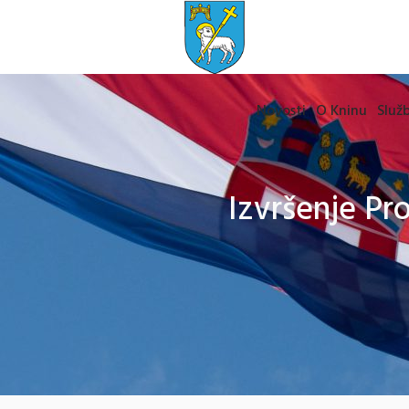
Novosti
O Kninu
Služb
Izvršenje Pr