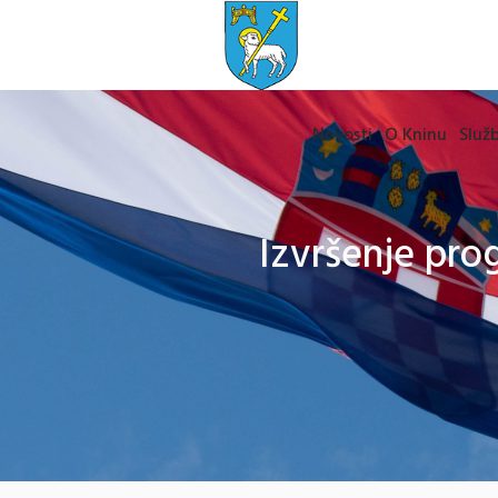
Novosti
O Kninu
Služb
Izvršenje pro