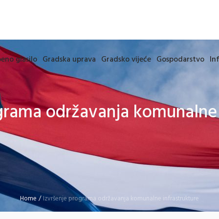
eno glasilo
Gradska uprava
Gradsko vijeće
Gospodarstvo
In
grama održavanja komunalne 
Home
/
Izvršenje programa održavanja komunalne infrastrukture