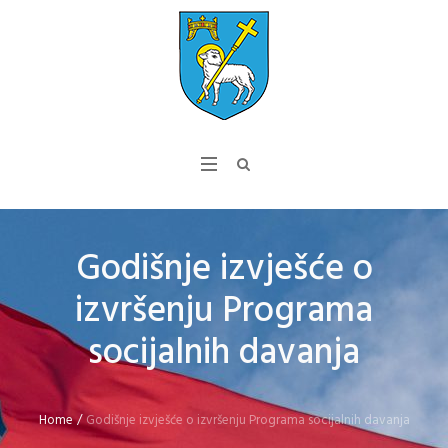
Godišnje izvješće o
izvršenju Programa
socijalnih davanja
Home
/
Godišnje izvješće o izvršenju Programa socijalnih davanja