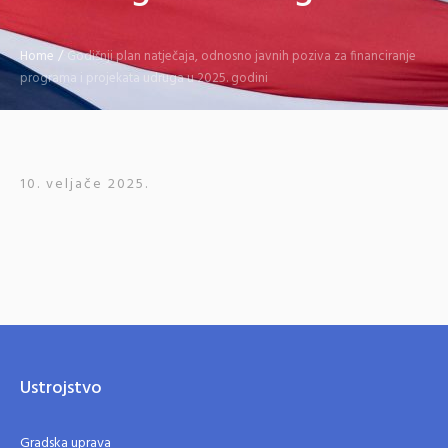
Home
/
Godišnji plan natječaja, odnosno javnih poziva za financiranje
programa i projekata udruga u 2025. godini
10. veljače 2025.
Ustrojstvo
Gradska uprava