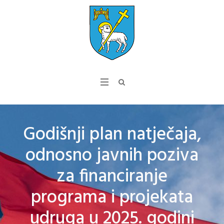
Godišnji plan natječaja,
odnosno javnih poziva
za financiranje
programa i projekata
udruga u 2025. godini