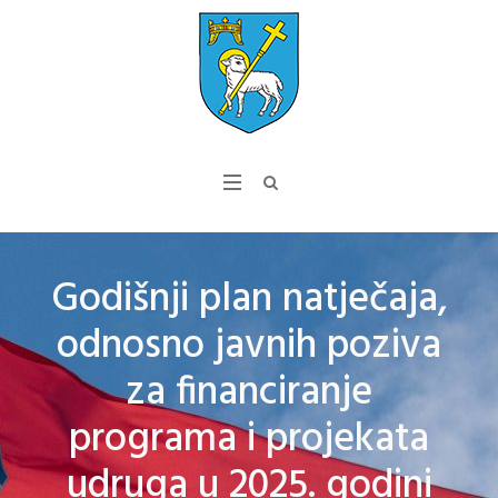
Godišnji plan natječaja,
odnosno javnih poziva
za financiranje
programa i projekata
udruga u 2025. godini