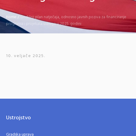
Home
/
Godišnji plan natječaja, odnosno javnih poziva za financiranje
programa i projekata udruga u 2025. godini
10. veljače 2025.
Ustrojstvo
Gradska uprava