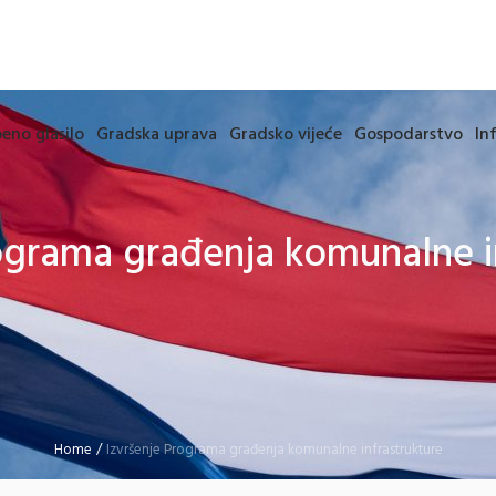
eno glasilo
Gradska uprava
Gradsko vijeće
Gospodarstvo
In
ograma građenja komunalne i
Home
/
Izvršenje Programa građenja komunalne infrastrukture