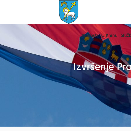
Novosti
O Kninu
Služb
Izvršenje Pr