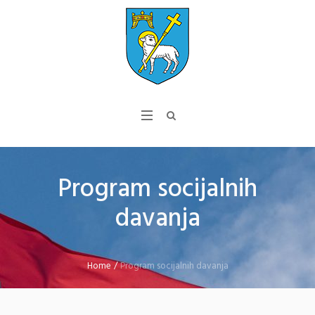
Program socijalnih
davanja
Home
/
Program socijalnih davanja