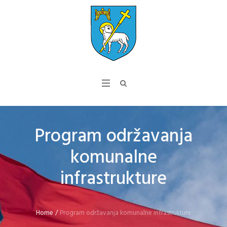
Program održavanja
komunalne
infrastrukture
Home
/
Program održavanja komunalne infrastrukture