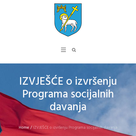
IZVJEŠĆE o izvršenju
Programa socijalnih
davanja
Home
/
IZVJEŠĆE o izvršenju Programa socijalnih davanja