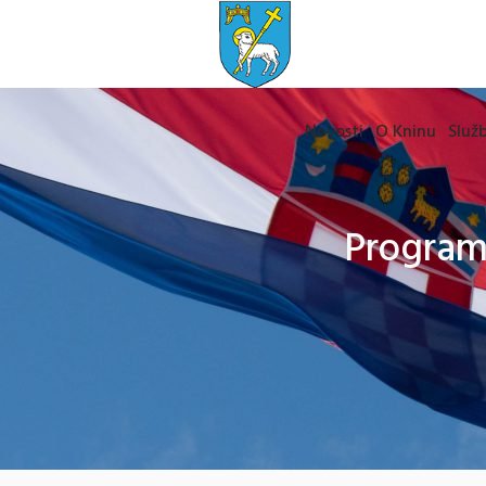
Novosti
O Kninu
Služb
Program