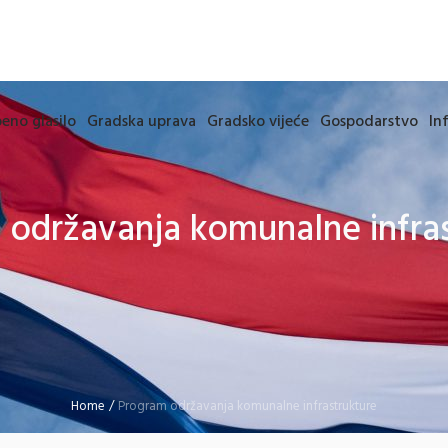
eno glasilo
Gradska uprava
Gradsko vijeće
Gospodarstvo
In
 održavanja komunalne infras
Home
/
Program održavanja komunalne infrastrukture