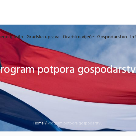
eno glasilo
Gradska uprava
Gradsko vijeće
Gospodarstvo
In
rogram potpora gospodarst
Home
/
Program potpora gospodarstvu