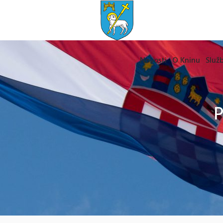
Novosti
O Kninu
Služb
P