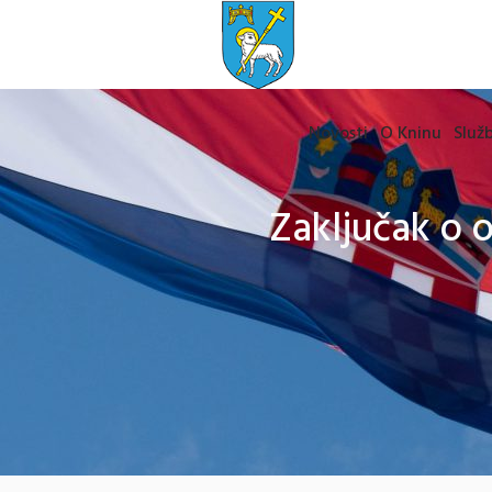
Novosti
O Kninu
Služb
Zaključak o 