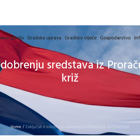
eno glasilo
Gradska uprava
Gradsko vijeće
Gospodarstvo
In
odobrenju sredstava iz Prorač
križ
Home
/
Zaključak o odobrenju sredstava iz Proračuna za Crveni križ