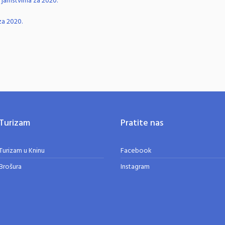
o jamstvima za 2020.
za 2020.
Turizam
Pratite nas
Turizam u Kninu
Facebook
Brošura
Instagram