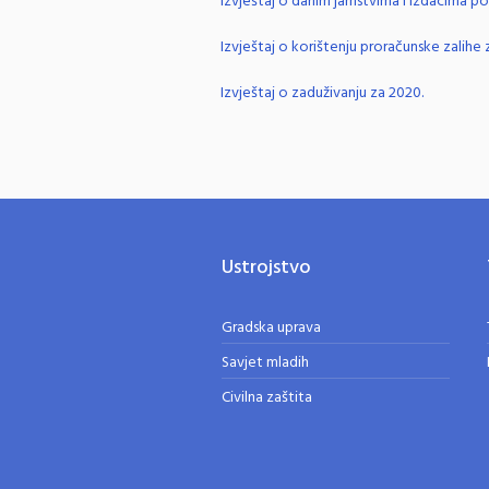
Izvještaj o danim jamstvima i izdacima p
Izvještaj o korištenju proračunske zalihe 
Izvještaj o zaduživanju za 2020.
Ustrojstvo
Gradska uprava
Savjet mladih
Civilna zaštita