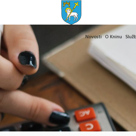
Novosti
O Kninu
Služb