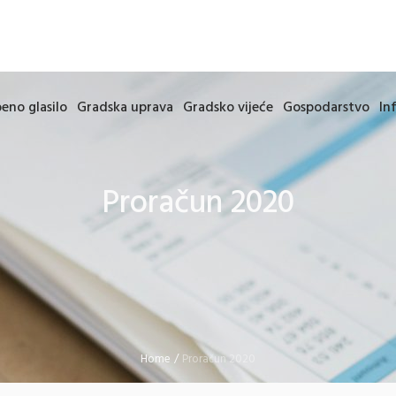
eno glasilo
Gradska uprava
Gradsko vijeće
Gospodarstvo
In
Proračun 2020
Home
/
Proračun 2020