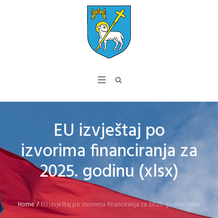
EU izvještaj po
izvorima financiranja za
2025. godinu (xlsx)
Home
/
EU izvještaj po izvorima financiranja za 2025. godinu (xlsx)