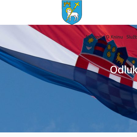
Novosti
O Kninu
Služb
Odluk