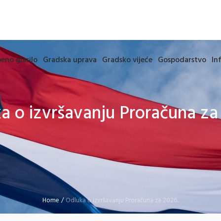
eno glasilo
Gradska uprava
Gradsko vijeće
Gospodarstvo
In
a o izvršavanju Proračuna za 
Home
/
Odluka o izvršavanju Proračuna za 2026..