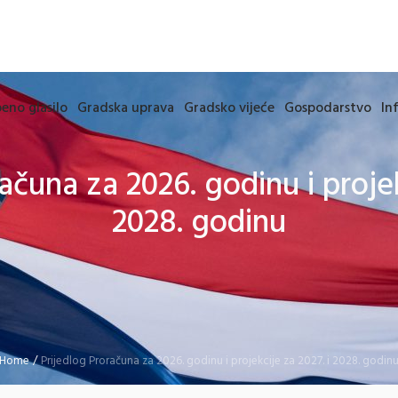
eno glasilo
Gradska uprava
Gradsko vijeće
Gospodarstvo
In
ačuna za 2026. godinu i projek
2028. godinu
Home
/
Prijedlog Proračuna za 2026. godinu i projekcije za 2027. i 2028. godin