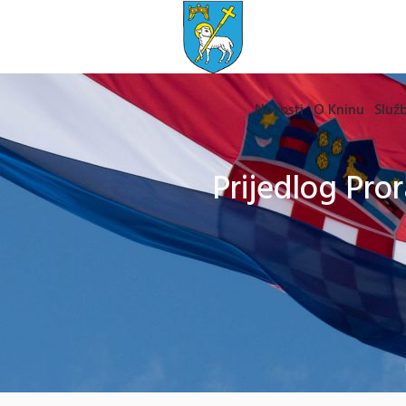
Novosti
O Kninu
Služb
Prijedlog Pror