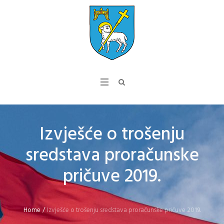
Izvješće o trošenju
sredstava proračunske
pričuve 2019.
Home
/
Izvješće o trošenju sredstava proračunske pričuve 2019.