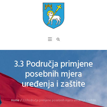
3.3 Područja primjene
posebnih mjera
uređenja i zaštite
Home
/
3.3 Područja primjene posebnih mjera uređenja i zaštite