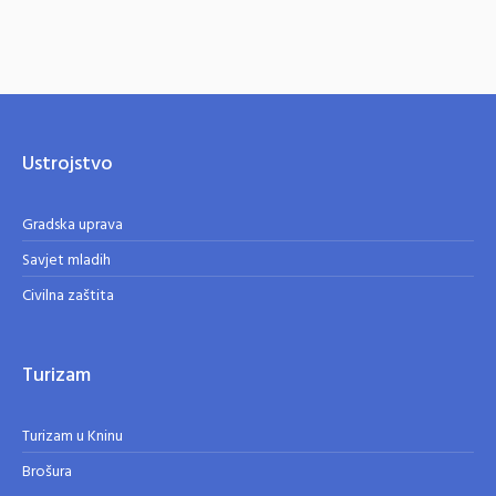
Ustrojstvo
Gradska uprava
Savjet mladih
Civilna zaštita
Turizam
Turizam u Kninu
Brošura