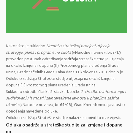
Nakon što je sukladno
Uredbi o strateškoj procjeni utjecaja
strategije, plana i programa na okoliš
(»Narodne novine«, br. 3/17)
proveden postupak određivanja sadržaja strateške studije utjecaja
na okoliš Izmjena i dopuna (III) Prostornog plana uređenja Grada
Knina, Gradonačelnik Grada Knina dana 13. kolovoza 2018. donio je
Odluku o sadržaju Strateške studije utjecaja na okoliš Izmjena i
dopuna (III) Prostornog plana uređenja Grada Knina.
Sukladno odredbi članka 5. stavka 1. točke 2.
Uredbe o informiranju i
sudjelovanju javnosti i zainteresirane javnosti u pitanjima zaštite
okoliša
(»Narodne novine«, br. 64/08), Grad Knin informira javnost o
donošenju navedene odluke.
Odluka o sadržaju Strateške studije nalazi se u privitku ove vijesti.
Odluka o sadržaju strateške studije za Izmjene i dopune
PP