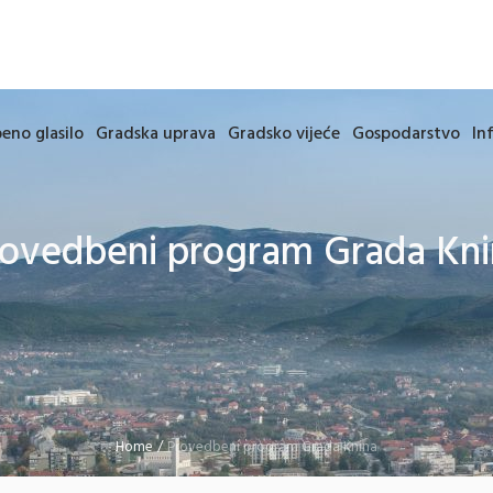
eno glasilo
Gradska uprava
Gradsko vijeće
Gospodarstvo
In
rovedbeni program Grada Kni
Home
/
Provedbeni program Grada Knina