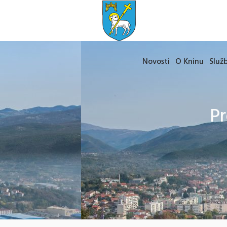
Novosti
O Kninu
Služb
P