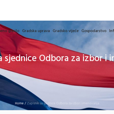
eno glasilo
Gradska uprava
Gradsko vijeće
Gospodarstvo
In
a sjednice Odbora za izbor i
Home
/
Zapisnik sa sjednice Odbora za izbor i imenovanja