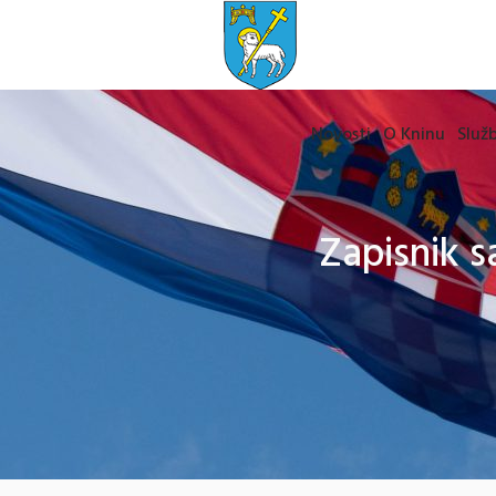
Novosti
O Kninu
Služb
Zapisnik s