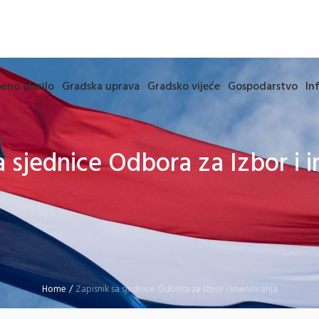
eno glasilo
Gradska uprava
Gradsko vijeće
Gospodarstvo
In
a sjednice Odbora za Izbor i
Home
/
Zapisnik sa sjednice Odbora za Izbor i imenovanja