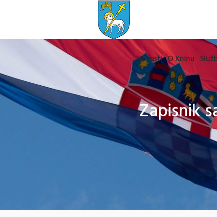
Novosti
O Kninu
Služb
Zapisnik s