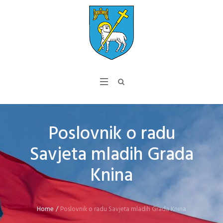
Poslovnik o radu
Savjeta mladih Grada
Knina
Home
/
Poslovnik o radu Savjeta mladih Grada Knina