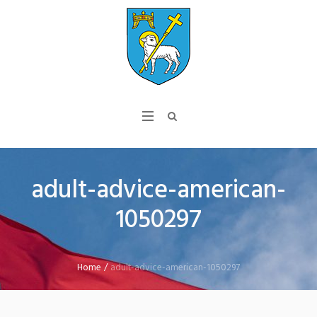
adult-advice-american-
1050297
Home
/
adult-advice-american-1050297