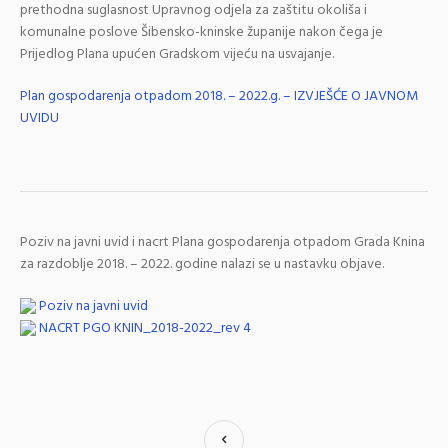
prethodna suglasnost Upravnog odjela za zaštitu okoliša i
komunalne poslove Šibensko-kninske županije nakon čega je
Prijedlog Plana upućen Gradskom vijeću na usvajanje.
Plan gospodarenja otpadom 2018. – 2022.g. – IZVJEŠĆE O JAVNOM
UVIDU
Poziv na javni uvid i nacrt Plana gospodarenja otpadom Grada Knina
za razdoblje 2018. – 2022. godine nalazi se u nastavku objave.
Poziv na javni uvid
NACRT PGO KNIN_2018-2022_rev 4