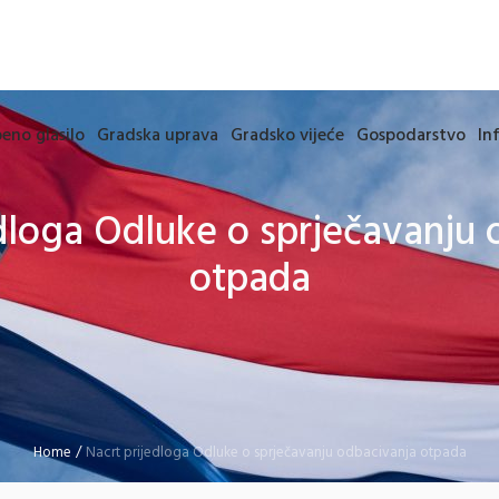
eno glasilo
Gradska uprava
Gradsko vijeće
Gospodarstvo
In
edloga Odluke o sprječavanju 
otpada
Home
/
Nacrt prijedloga Odluke o sprječavanju odbacivanja otpada