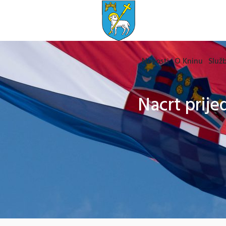
Novosti
O Kninu
Služb
Nacrt prij