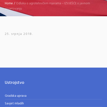
Home
/
Odluka o agrotehničkim mjerama – IZVJEŠĆE o javnom
savjetovanju
25. srpnja 2018.
Ustrojstvo
Gradska uprava
Savjet mladih