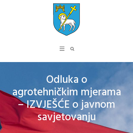
Odluka o
agrotehničkim mjerama
– IZVJEŠĆE o javnom
savjetovanju