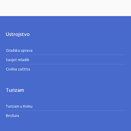
Ustrojstvo
Gradska uprava
Savjet mladih
Civilna zaštita
Turizam
Turizam u Kninu
Brošura