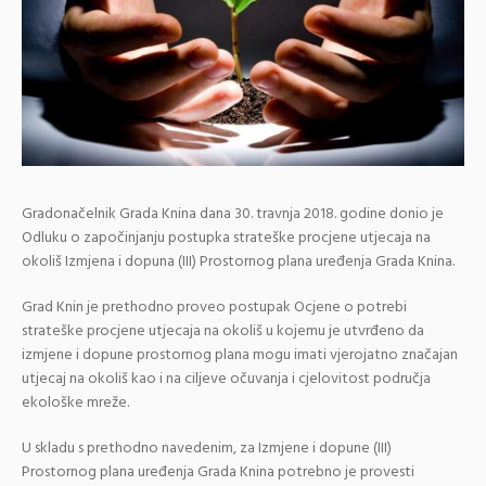
Gradonačelnik Grada Knina dana 30. travnja 2018. godine donio je
Odluku o započinjanju postupka strateške procjene utjecaja na
okoliš Izmjena i dopuna (III) Prostornog plana uređenja Grada Knina.
Grad Knin je prethodno proveo postupak Ocjene o potrebi
strateške procjene utjecaja na okoliš u kojemu je utvrđeno da
izmjene i dopune prostornog plana mogu imati vjerojatno značajan
utjecaj na okoliš kao i na ciljeve očuvanja i cjelovitost područja
ekološke mreže.
U skladu s prethodno navedenim, za Izmjene i dopune (III)
Prostornog plana uređenja Grada Knina potrebno je provesti