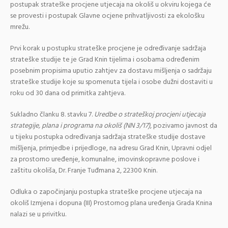
postupak strateške procjene utjecaja na okoliš u okviru kojega će
se provesti i postupak Glavne ocjene prihvatljivosti za ekološku
mrežu.
Prvi korak u postupku strateške procjene je određivanje sadržaja
strateške studije te je Grad Knin tijelima i osobama određenim
posebnim propisima uputio zahtjev za dostavu mišljenja o sadržaju
strateške studije koje su spomenuta tijela i osobe dužni dostaviti u
roku od 30 dana od primitka zahtjeva.
Sukladno članku 8. stavku 7.
Uredbe o strateškoj procjeni utjecaja
strategije, plana i programa na okoliš (NN 3/17)
, pozivamo javnost da
u tijeku postupka određivanja sadržaja strateške studije dostave
mišljenja, primjedbe i prijedloge, na adresu Grad Knin, Upravni odjel
za prostorno uređenje, komunalne, imovinskopravne poslove i
zaštitu okoliša, Dr. Franje Tuđmana 2, 22300 Knin.
Odluka o započinjanju postupka strateške procjene utjecaja na
okoliš Izmjena i dopuna (III) Prostornog plana uređenja Grada Knina
nalazi se u privitku.