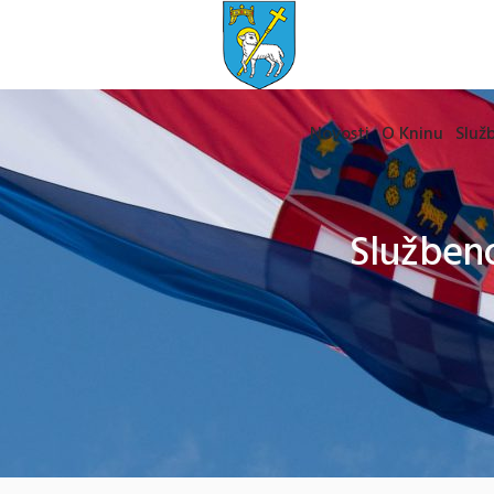
Novosti
O Kninu
Služb
Službeno