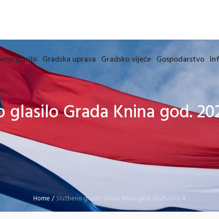
eno glasilo
Gradska uprava
Gradsko vijeće
Gospodarstvo
In
 glasilo Grada Knina god. 202
Home
/
Službeno glasilo Grada Knina god. 2025. broj 4