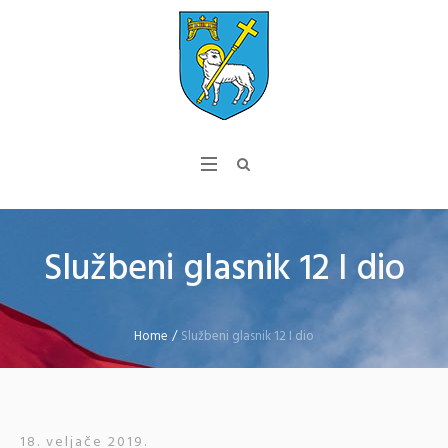
Službeni glasnik 12 I dio
Home
/
Službeni glasnik 12 I dio
18. veljače 2019.