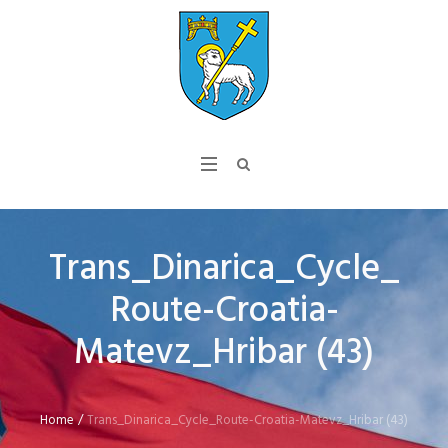
Trans_Dinarica_Cycle_
Route-Croatia-
Matevz_Hribar (43)
Home
/
Trans_Dinarica_Cycle_Route-Croatia-Matevz_Hribar (43)