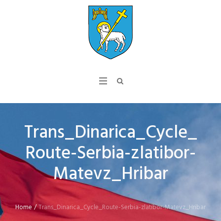
Trans_Dinarica_Cycle_
Route-Serbia-zlatibor-
Matevz_Hribar
Home
/
Trans_Dinarica_Cycle_Route-Serbia-zlatibor-Matevz_Hribar