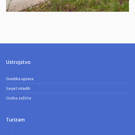
Ustrojstvo
Gradska uprava
Savjet mladih
Civilna zaštita
Turizam