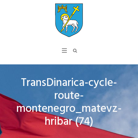
TransDinarica-cycle-
route-
montenegro_matevz-
hribar (74)