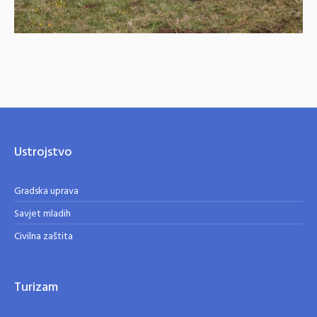
Ustrojstvo
Gradska uprava
Savjet mladih
Civilna zaštita
Turizam