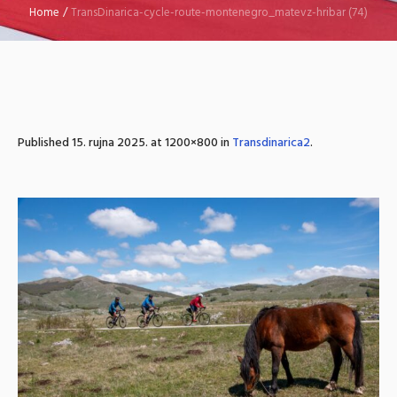
Home
/
TransDinarica-cycle-route-montenegro_matevz-hribar (74)
Published
15. rujna 2025.
at 1200×800 in
Transdinarica2
.