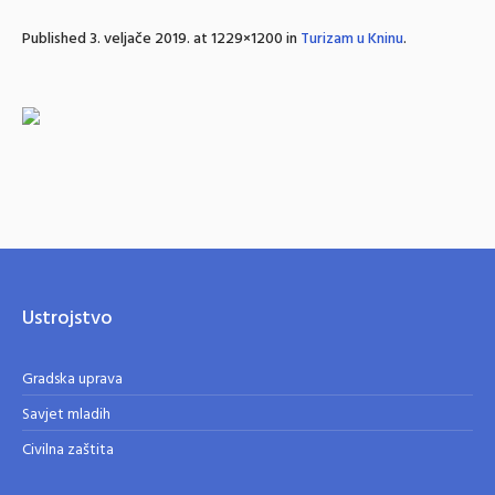
Published
3. veljače 2019.
at 1229×1200 in
Turizam u Kninu
.
Ustrojstvo
Gradska uprava
Savjet mladih
Civilna zaštita