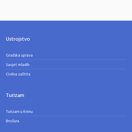
Ustrojstvo
Gradska uprava
Savjet mladih
Civilna zaštita
Turizam
Turizam u Kninu
Brošura