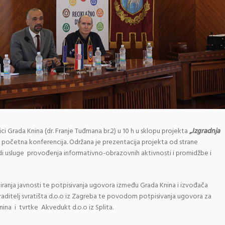
ici Grada Knina (dr. Franje Tuđmana br.2) u 10 h u sklopu projekta
„Izgradnja
e početna konferencija. Održana je prezentacija projekta od strane
i usluge provođenja informativno-obrazovnih aktivnosti i promidžbe i
ranja javnosti te potpisivanja ugovora između Grada Knina i izvođača
raditelj svratišta d.o.o iz Zagreba te povodom potpisivanja ugovora za
na i tvrtke Akvedukt d.o.o iz Splita.