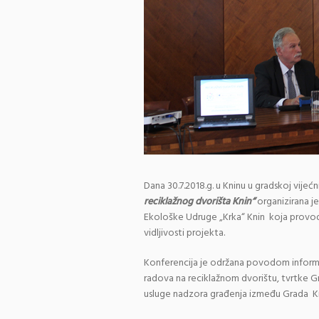
Dana 30.7.2018.g. u Kninu u gradskoj vijećn
reciklažnog dvorišta Knin“
organizirana j
Ekološke Udruge „Krka“ Knin koja provod
vidljivosti projekta.
Konferencija je održana povodom informi
radova na reciklažnom dvorištu, tvrtke G
usluge nadzora građenja između Grada Kni