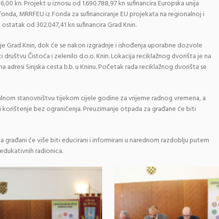
6,00 kn. Projekt u iznosu od 1.690.788,97 kn sufinancira Europska unija
onda, MRRFEU iz Fonda za sufinanciranje EU projekata na regionalnoj i
a ostatak od 302.047,41 kn sufinancira Grad Knin.
 je Grad Knin, dok će se nakon izgradnje i ishođenja uporabne dozvole
 društvu Čistoća i zelenilo d.o.o. Knin. Lokacija reciklažnog dvorišta je na
a adresi Sinjska cesta b.b. u Kninu. Početak rada reciklažnog dvorišta se
alnom stanovništvu tijekom cijele godine za vrijeme radnog vremena, a
 korištenje bez ograničenja. Preuzimanje otpada za građane će biti
a građani će više biti educirani i informirani u narednom razdoblju putem
 edukativnih radionica.