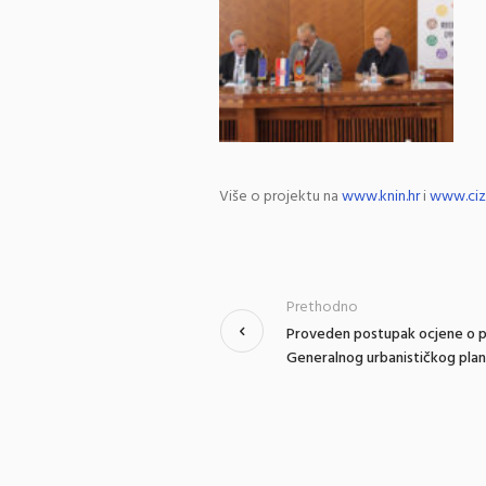
Više o projektu na
www.knin.hr
i
www.ciz.
Prethodno
Proveden postupak ocjene o pot
Generalnog urbanističkog plan