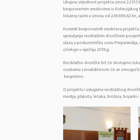
Ukupna vrijednost projekta iznosi 2.231.53
bespovratnim sredstvima iz Kohezijskog f
lokanoj razini u iznosu od 238.699,62 kn, 
Korisnik bespovratnih sredstava projekta
upravljanje reciklažnim dvorištem povjeriti
ulazu u poduzetničku zonu Preparandija, n
očekuje u siječnju 2019.g.
Reciklažno dvorište bit će dostupno lok
osobama s invaliditetom će se omogućiti
besplatno.
O projektu i uslugama reciklažnog dvorišt
medija, plakata, letaka, brošura, bojanki i