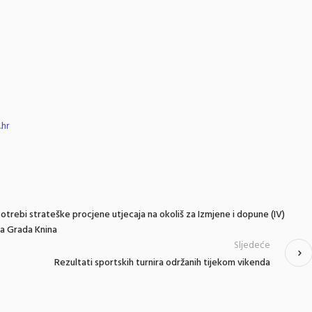
hr
rebi strateške procjene utjecaja na okoliš za Izmjene i dopune (IV)
a Grada Knina
Sljedeće
Rezultati sportskih turnira održanih tijekom vikenda