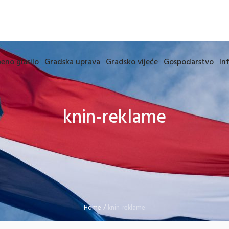
eno glasilo
Gradska uprava
Gradsko vijeće
Gospodarstvo
In
knin-reklame
Home
/
knin-reklame