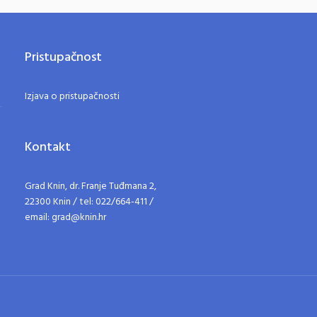
Pristupačnost
Izjava o pristupačnosti
Kontakt
Grad Knin, dr. Franje Tuđmana 2,
22300 Knin / tel: 022/664-411 /
email: grad@knin.hr