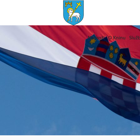
Novosti
O Kninu
Služb