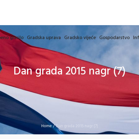
eno glasilo
Gradska uprava
Gradsko vijeće
Gospodarstvo
In
Dan grada 2015 nagr (7)
Home
/
Dan grada 2015 nagr (7)