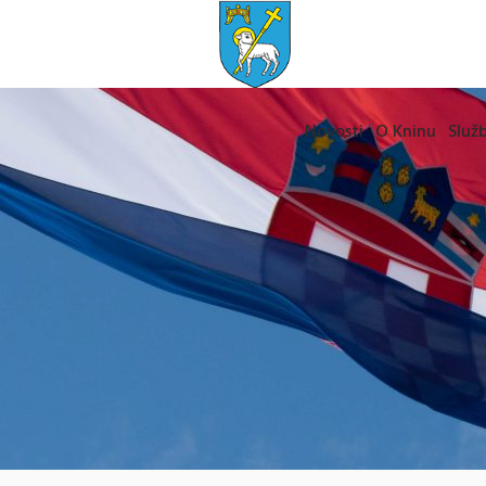
Novosti
O Kninu
Služb