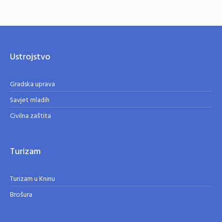
Ustrojstvo
Gradska uprava
Savjet mladih
Civilna zaštita
Turizam
Turizam u Kninu
Brošura