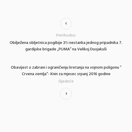
Prethodno
Obilježena obljetnica pogibije 31 i nestanka jednog pripadnika 7.
gardijske brigade „PUMA“ na Velikoj Duvjakuši
Obavijest o zabrani i ograničenju kretanja na vojnom poligonu ”
Crvena zemlja”- Knin za mjesec srpanj 2016 godine
Sljedeće