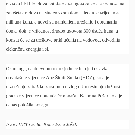
razvoja i EU fondova potpisao dva ugovora koja se odnose na
završetak radova na studentskom domu. Jedan je vrijedan 4
milijuna kuna, a novci su namjenjeni uređenju i opremanju
doma, dok je vrijednost drugog ugovora 300 tisuća kuna, a
koristit će se za troškove priključenja na vodovod, odvodnju,
električnu energiju i sl.
Osim toga, na dnevnom redu sjednice bila je i ostavka
dosadašnje vijećnice Ane Šimić Sunko (HDZ), koja je
razrješenje zatražila iz osobnih razloga. Umjesto nje dužnost
gradske vijećnice ubuduće će obnašati Katarina Požar koja je
danas položila prisegu.
Izvor: HRT Centar Knin/Vesna Jašek