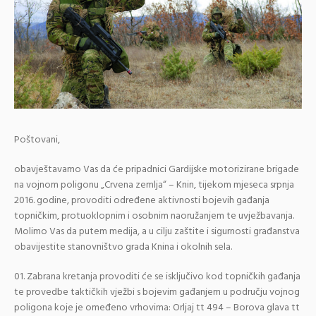
Poštovani,
obavještavamo Vas da će pripadnici Gardijske motorizirane brigade
na vojnom poligonu „Crvena zemlja“ – Knin, tijekom mjeseca srpnja
2016. godine, provoditi određene aktivnosti bojevih gađanja
topničkim, protuoklopnim i osobnim naoružanjem te uvježbavanja.
Molimo Vas da putem medija, a u cilju zaštite i sigurnosti građanstva
obavijestite stanovništvo grada Knina i okolnih sela.
Zabrana kretanja provoditi će se isključivo kod topničkih gađanja
te provedbe taktičkih vježbi s bojevim gađanjem u području vojnog
poligona koje je omeđeno vrhovima: Orljaj tt 494 – Borova glava tt