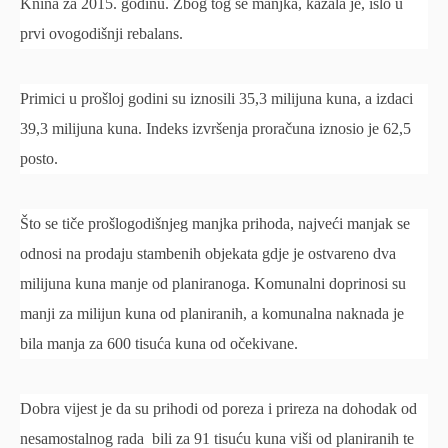
Knina za 2015. godinu. Zbog tog se manjka, kazala je, išlo u
prvi ovogodišnji rebalans.
Primici u prošloj godini su iznosili 35,3 milijuna kuna, a izdaci
39,3 milijuna kuna. Indeks izvršenja proračuna iznosio je 62,5
posto.
Što se tiče prošlogodišnjeg manjka prihoda, najveći manjak se
odnosi na prodaju stambenih objekata gdje je ostvareno dva
milijuna kuna manje od planiranoga. Komunalni doprinosi su
manji za milijun kuna od planiranih, a komunalna naknada je
bila manja za 600 tisuća kuna od očekivane.
Dobra vijest je da su prihodi od poreza i prireza na dohodak od
nesamostalnog rada bili za 91 tisuću kuna viši od planiranih te