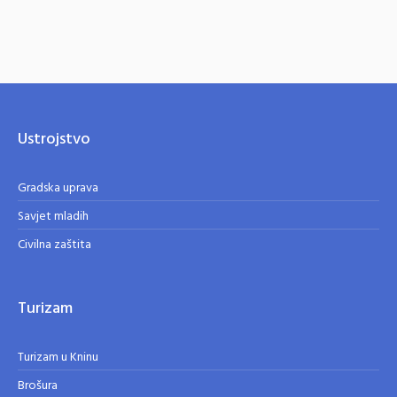
Ustrojstvo
Gradska uprava
Savjet mladih
Civilna zaštita
Turizam
Turizam u Kninu
Brošura