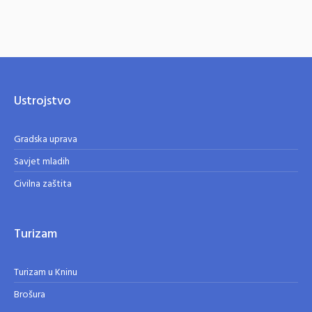
Ustrojstvo
Gradska uprava
Savjet mladih
Civilna zaštita
Turizam
Turizam u Kninu
Brošura