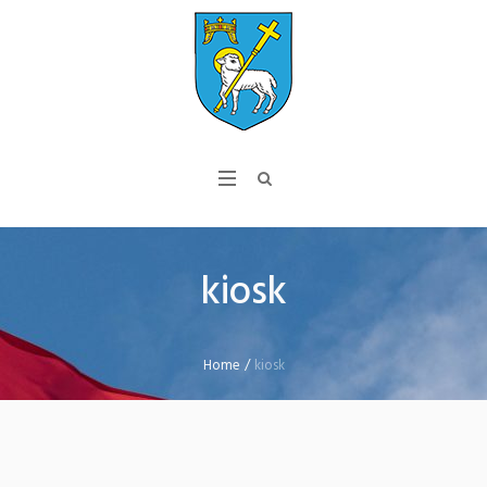
kiosk
Home
/
kiosk