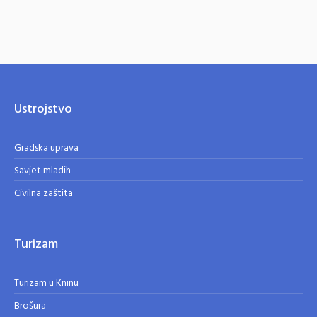
Ustrojstvo
Gradska uprava
Savjet mladih
Civilna zaštita
Turizam
Turizam u Kninu
Brošura