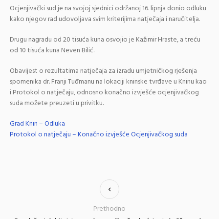
Ocjenjivački sud je na svojoj sjednici održanoj 16. lipnja donio odluku
kako njegov rad udovoljava svim kriterijima natječaja i naručitelja.
Drugu nagradu od 20 tisuća kuna osvojio je Kažimir Hraste, a treću
od 10 tisuća kuna Neven Bilić.
Obavijest o rezultatima natječaja za izradu umjetničkog rješenja
spomenika dr. Franji Tuđmanu na lokaciji kninske tvrđave u Kninu kao
i Protokol o natječaju, odnosno konačno izvješće ocjenjivačkog
suda možete preuzeti u privitku.
Grad Knin – Odluka
Protokol o natječaju – Konačno izvješće Ocjenjivačkog suda
Prethodno