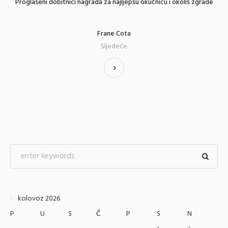
Proglašeni dobitnici nagrada za najljepšu okućnicu i okoliš zgrade
Frane Cota
Sljedeće
kolovoz 2026
P
U
S
Č
P
S
N